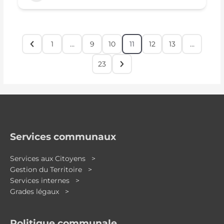
1
…
9
10
11
12
13
…
23
Services communaux
Services aux Citoyens >
Gestion du Territoire >
Services internes >
Grades légaux >
Politique communale