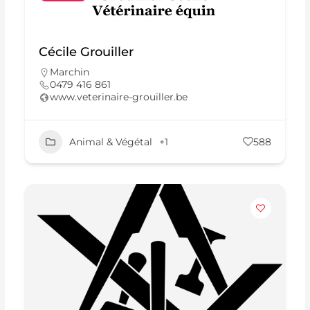
Cécile Grouiller
Marchin
0479 416 861
www.veterinaire-grouiller.be
Animal & Végétal
+1
588