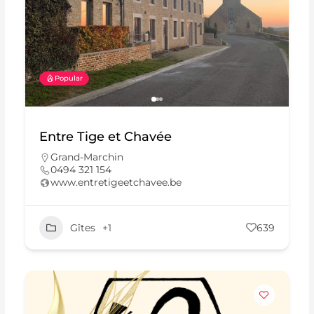
Popular
Entre Tige et Chavée
Grand-Marchin
0494 321 154
www.entretigeetchavee.be
Gîtes
+1
639