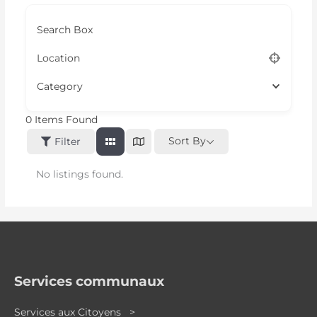
Search Box
Location
Category
0
Items Found
Sort By
Filter
No listings found.
Services communaux
Services aux Citoyens >