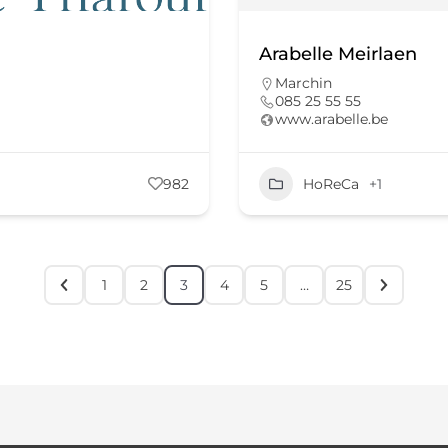
Arabelle Meirlaen
Marchin
085 25 55 55
www.arabelle.be
982
HoReCa
+1
1
2
3
4
5
…
25