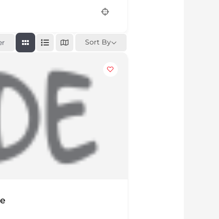
Sort By
er
ze